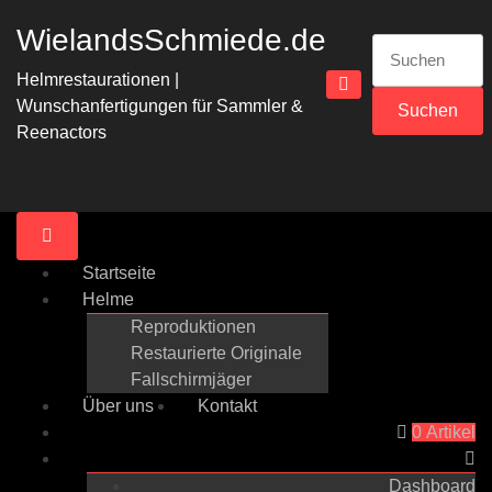
Zum
WielandsSchmiede.de
Inhalt
Suchen
springen
nach:
Helmrestaurationen |
Wunschanfertigungen für Sammler &
Reenactors
Startseite
Helme
Reproduktionen
Restaurierte Originale
Fallschirmjäger
Über uns
Kontakt
0 Artikel
Dashboard