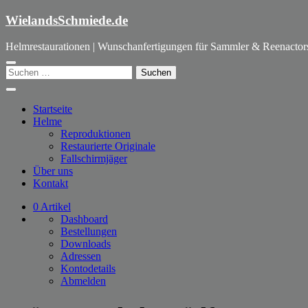
Zum
WielandsSchmiede.de
Inhalt
springen
Helmrestaurationen | Wunschanfertigungen für Sammler & Reenactor
Suchen
nach:
Startseite
Helme
Reproduktionen
Restaurierte Originale
Fallschirmjäger
Über uns
Kontakt
0 Artikel
Dashboard
Bestellungen
Downloads
Adressen
Kontodetails
Abmelden