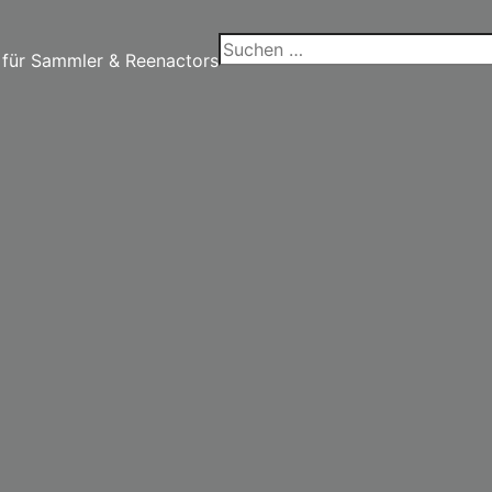
Suchen
 für Sammler & Reenactors
nach: