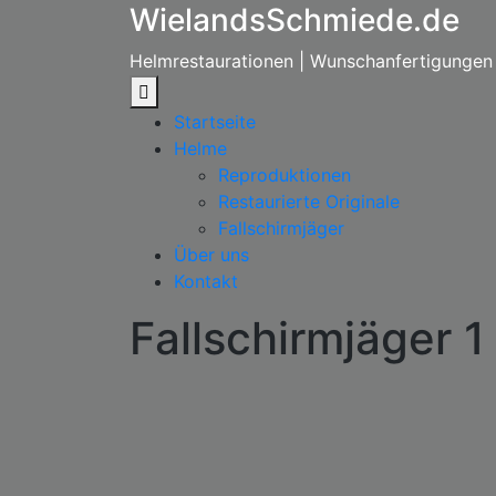
WielandsSchmiede.de
Zum
Inhalt
Helmrestaurationen | Wunschanfertigungen
springen
Startseite
Helme
Reproduktionen
Restaurierte Originale
Fallschirmjäger
Über uns
Kontakt
Fallschirmjäger 1