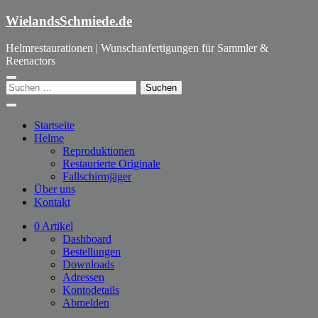
Zum
WielandsSchmiede.de
Inhalt
springen
Helmrestaurationen | Wunschanfertigungen für Sammler &
Reenactors
Suchen
nach:
Startseite
Helme
Reproduktionen
Restaurierte Originale
Fallschirmjäger
Über uns
Kontakt
0 Artikel
Dashboard
Bestellungen
Downloads
Adressen
Kontodetails
Abmelden